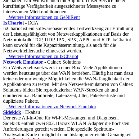
Sie dabei! Auf Wunsch auch mit Support. Unser Service bietet
kurzfristige Verfügbarkeit ausgezeichneter Messsyteme zu
interessanten Mietkonditionenen.
Weitere Informationen zu GeNiRent
IxChariot
- IXIA
IxChariot ist ein softwarebasierendes Testwerkzeug zur Ermittlung
der Leistungsfähigkeit von Netzwerkapplikationen auf Basis der
Netzprotokolle TCP, UDP, IPX, SPX, APPC und RTP. IxChariot
kann sowohl für die Kapazitätsermittlung, als auch für die
Netzwerkfehlersuche eingesetzt werden.
Weitere Informationen zu IxChariot
Network Emulator
- Calnex Solutions
Ein Weitverkehrsnetzwerk in einer Box. Viele Applikationen
werden heutzutage über das WAN betrieben. Häufig hat man dazu
keine oder nur wenige Möglichkeiten die WAN-Tauglichkeit der
Applikationen zu testen. Mit den Netzwerkemulatoren von Calnex
Solutions bilden Sie reproduzierbar WAN-Strecken ab und
emulieren u.a. Bandbreite, Latenzzeit, Jitter, Paketverluste und
duplizierte Pakete.
Weitere Informationen zu Network Emulator
Sidekick
- Ekahau
Der erste All-In-One für Wi-Fi-Messungen und Diagnosen.
Sidekick enthält zwei 802.11ac/ax WLAN-Adapter die höchsten
Anforderungen gerecht werden. Die spezielle Spektrum-
Analysator-Karte ermöglicht eine bislang unerreichte Genauigkeit