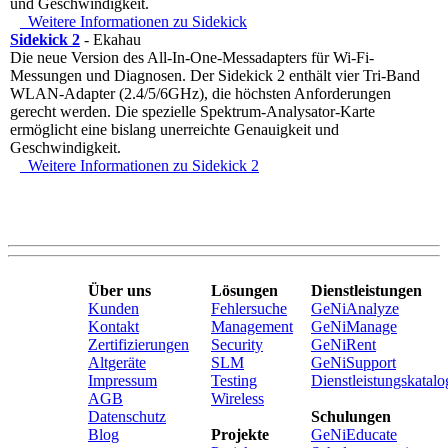
und Geschwindigkeit.
Weitere Informationen zu Sidekick
Sidekick 2
- Ekahau
Die neue Version des All-In-One-Messadapters für Wi-Fi-
Messungen und Diagnosen. Der Sidekick 2 enthält vier Tri-Band
WLAN-Adapter (2.4/5/6GHz), die höchsten Anforderungen
gerecht werden. Die spezielle Spektrum-Analysator-Karte
ermöglicht eine bislang unerreichte Genauigkeit und
Geschwindigkeit.
Weitere Informationen zu Sidekick 2
Über uns
Lösungen
Dienstleistungen
Kunden
Fehlersuche
GeNiAnalyze
Kontakt
Management
GeNiManage
Zertifizierungen
Security
GeNiRent
Altgeräte
SLM
GeNiSupport
Impressum
Testing
Dienstleistungskatalo
AGB
Wireless
Datenschutz
Schulungen
Blog
Projekte
GeNiEducate