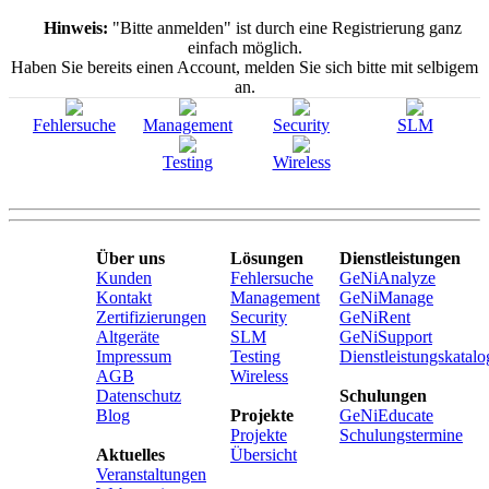
Hinweis:
"Bitte anmelden" ist durch eine Registrierung ganz
einfach möglich.
Haben Sie bereits einen Account, melden Sie sich bitte mit selbigem
an.
Fehlersuche
Management
Security
SLM
Testing
Wireless
Über uns
Lösungen
Dienstleistungen
Kunden
Fehlersuche
GeNiAnalyze
Kontakt
Management
GeNiManage
Zertifizierungen
Security
GeNiRent
Altgeräte
SLM
GeNiSupport
Impressum
Testing
Dienstleistungskatalo
AGB
Wireless
Datenschutz
Schulungen
Blog
Projekte
GeNiEducate
Projekte
Schulungstermine
Aktuelles
Übersicht
Veranstaltungen