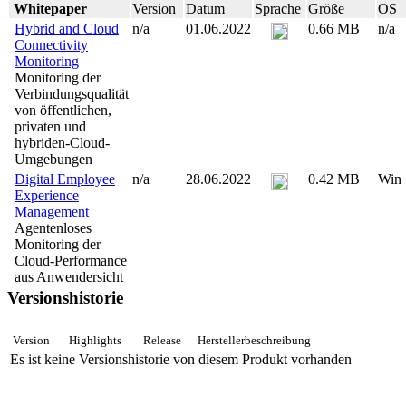
Whitepaper
Version
Datum
Sprache
Größe
OS
Hybrid and Cloud
n/a
01.06.2022
0.66 MB
n/a
Connectivity
Monitoring
Monitoring der
Verbindungsqualität
von öffentlichen,
privaten und
hybriden-Cloud-
Umgebungen
Digital Employee
n/a
28.06.2022
0.42 MB
Win
Experience
Management
Agentenloses
Monitoring der
Cloud-Performance
aus Anwendersicht
Versionshistorie
Version
Highlights
Release
Herstellerbeschreibung
Es ist keine Versionshistorie von diesem Produkt vorhanden