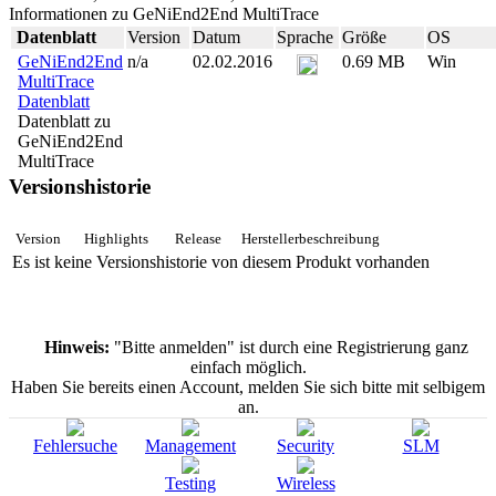
Informationen zu GeNiEnd2End MultiTrace
Datenblatt
Version
Datum
Sprache
Größe
OS
GeNiEnd2End
n/a
02.02.2016
0.69 MB
Win
MultiTrace
Datenblatt
Datenblatt zu
GeNiEnd2End
MultiTrace
Versionshistorie
Version
Highlights
Release
Herstellerbeschreibung
Es ist keine Versionshistorie von diesem Produkt vorhanden
Hinweis:
"Bitte anmelden" ist durch eine Registrierung ganz
einfach möglich.
Haben Sie bereits einen Account, melden Sie sich bitte mit selbigem
an.
Fehlersuche
Management
Security
SLM
Testing
Wireless