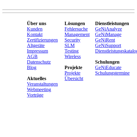
Über uns
Lösungen
Dienstleistungen
Kunden
Fehlersuche
GeNiAnalyze
Kontakt
Management
GeNiManage
Zertifizierungen
Security
GeNiRent
Altgeräte
SLM
GeNiSupport
Impressum
Testing
Dienstleistungskatalo
AGB
Wireless
Datenschutz
Schulungen
Blog
Projekte
GeNiEducate
Projekte
Schulungstermine
Aktuelles
Übersicht
Veranstaltungen
Webmeeting
Vorträge